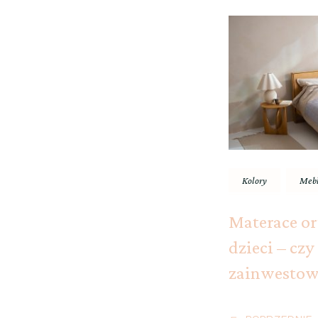
Nawigac
wpisu
Kolory
Mebl
Materace or
dzieci – cz
zainwestow