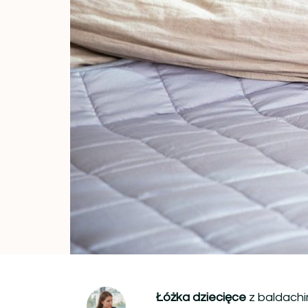
Łóżka dziecięce
z baldachi