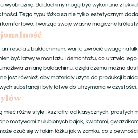
ja wyobraźnię. Baldachimy mogą być wykonane z lekkic
ikatności. Tego typu łóżka są nie tylko estetycznym dod
 i komfortowo, tworząc swoje własne magiczne królest
cjonalność
e antresola z baldachimem, warto zwrócić uwagę na ki
ien być łatwy w montażu i demontażu, co ułatwia jego 
 umożliwia zmianę baldachimu, dzięki czemu można dos
e jest również, aby materiały użyte do produkcji balda
liwych substancji i były łatwe do utrzymania w czystości.
tylów
ieć różne style i kształty, od klasycznych, prostych m
ne motywami z ulubionych bajek, kwiatami, gwiazdkami
oże czuć się w takim łóżku jak w zamku, co z pewności