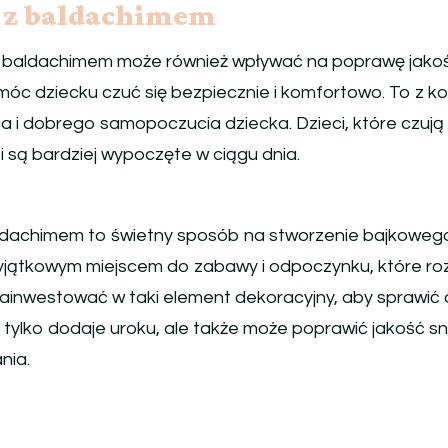
a z baldachimem
 baldachimem może również wpływać na poprawę jakośc
óc dziecku czuć się bezpiecznie i komfortowo. To z ko
ia i dobrego samopoczucia dziecka. Dzieci, które czuj
ą i są bardziej wypoczęte w ciągu dnia.
dachimem to świetny sposób na stworzenie bajkowego k
jątkowym miejscem do zabawy i odpoczynku, które rozw
zainwestować w taki element dekoracyjny, aby sprawić d
tylko dodaje uroku, ale także może poprawić jakość snu
nia.