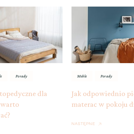
ja
e
Porady
Meble
Porady
topedyczne dla
Jak odpowiednio p
y warto
materac w pokoju d
ać?
NASTĘPNE