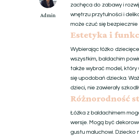
zachęca do zabawy i rozwi
wnętrzu przytulności i del
Admin
może czuć się bezpiecznie
Estetyka i funk
Wybierając łóżko dziecięc
wszystkim, baldachim powin
także wybrać model, który
się upodobań dziecka. Ważn
dzieci, nie zawierały szkod
Różnorodność s
Łóżka z baldachimem mogą m
wersje. Mogą być dekorowa
gustu maluchowi. Dziecko m